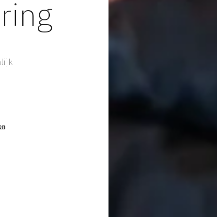
ring
lijk
en