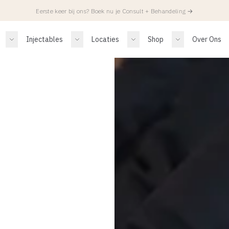
Eerste keer bij ons? Boek nu je Consult + Behandeling
→
Injectables
Locaties
Shop
Over Ons