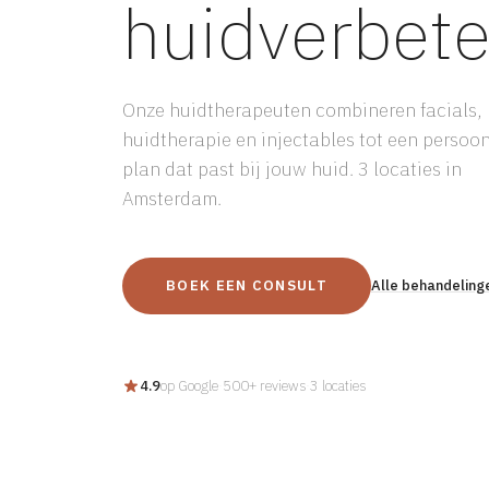
huidverbete
Onze huidtherapeuten combineren facials,
huidtherapie en injectables tot een persoon
plan dat past bij jouw huid. 3 locaties in
Amsterdam.
BOEK EEN CONSULT
Alle behandeling
4.9
op Google
·
500+ reviews
·
3 locaties