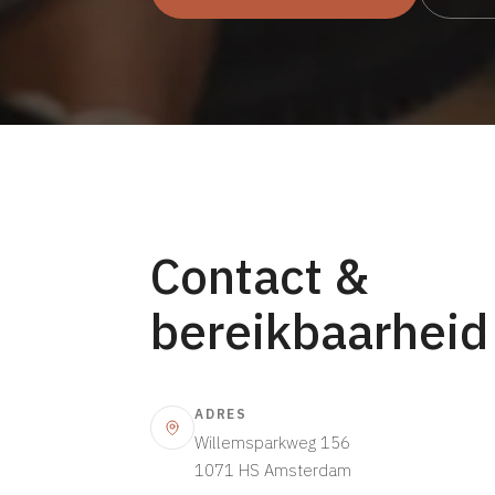
Contact &
bereikbaarheid
ADRES
Willemsparkweg 156
1071 HS Amsterdam