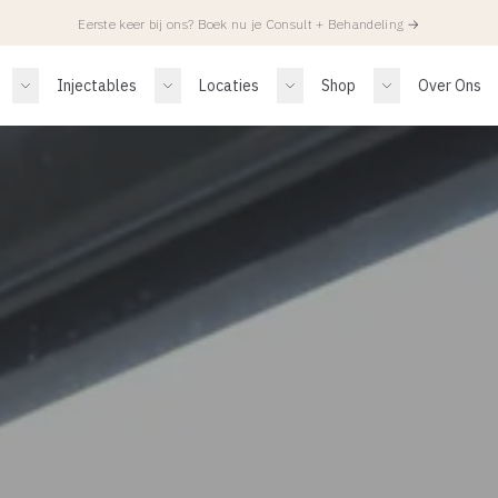
Eerste keer bij ons? Boek nu je Consult + Behandeling
→
Injectables
Locaties
Shop
Over Ons