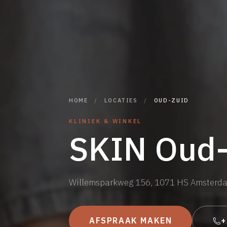
HOME
/
LOCATIES
/
OUD-ZUID
KLINIEK & WINKEL
SKIN Oud-
Willemsparkweg 156, 1071 HS Amsterd
AFSPRAAK MAKEN
+