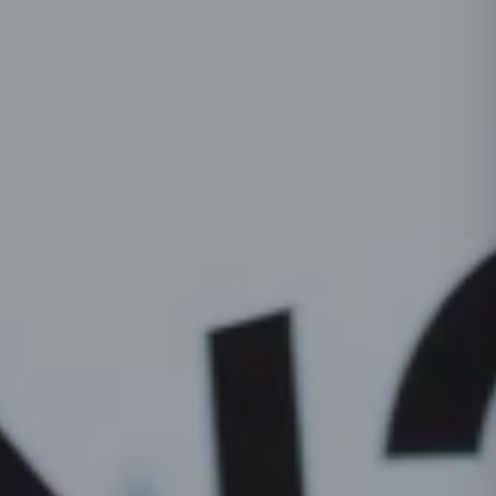
Cosmelan
Bekijk alle aandoeningen →
Dermamelan Intimate
Milia Verwijderen
LASER, CRYO & APPARATUUR
Fotona Laser
IPL Behandeling
Fractionele Laser
Laser Behandeling
LED Lichttherapie
Ontharen
Coagulatie
Cryo Therapie
Bekijk alle behandelingen →