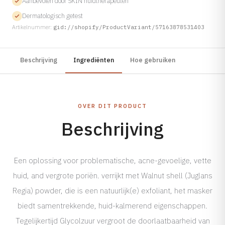
Aanbevolen door SKIN huidtherapeuten
Tarieven →
Dermatologisch getest
Artikelnummer:
gid://shopify/ProductVariant/57163878531403
Beschrijving
Ingrediënten
Hoe gebruiken
OVER DIT PRODUCT
Beschrijving
Een oplossing voor problematische, acne-gevoelige, vette
huid, and vergrote poriën. verrijkt met Walnut shell (Juglans
Regia) powder, die is een natuurlijk(e) exfoliant, het masker
biedt samentrekkende, huid-kalmerend eigenschappen.
Tegelijkertijd Glycolzuur vergroot de doorlaatbaarheid van