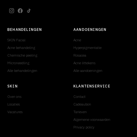
BEHANDELINGEN
AANDOENINGEN
SKIN Facial
Acne
Acne behandeling
Hyperpigmentatie
Chemische peeling
Rosacea
Microneedling
Acne littekens
Alle behandelingen
Alle aandoeningen
SKIN
KLANTENSERVICE
Over ons
Contact
Locaties
Cadeaubon
Vacatures
Tarieven
Algemene voorwaarden
Privacy policy