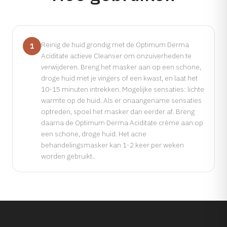
Reinig de huid grondig met de Optimum Derma
1
Aciditate actieve Cleanser om onzuiverheden te
verwijderen. Breng het masker aan op een schone,
droge huid met je vingers of een kwast, en laat het
10-15 minuten intrekken. Mogelijke sensaties: lichte
warmte op de huid. Als er onaangename sensaties
optreden, spoel het masker dan eerder af. Breng
daarna de Optimum Derma Aciditate crème aan op
een schone, droge huid. Het acne
behandelingsmasker kan 1-2 keer per weken
worden gebruikt..