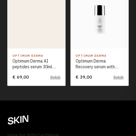
OPTIMUM DERMA
OPTIMUM DERMA
Optimum Derma AI
Optimum Derma
peptides serum 30ml
Recovery serum with
NEW
vitamin C and reHeal
€ 69,00
€ 39,00
Bekijk
Bekijk
30ml
Unlock Your SKIN's Full Potential