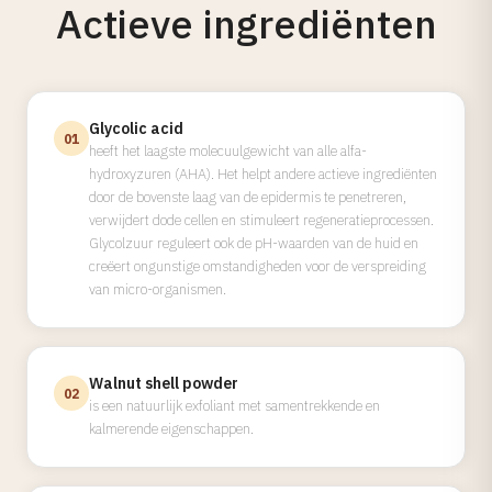
Actieve ingrediënten
Glycolic acid
01
heeft het laagste molecuulgewicht van alle alfa-
hydroxyzuren (AHA). Het helpt andere actieve ingrediënten
door de bovenste laag van de epidermis te penetreren,
verwijdert dode cellen en stimuleert regeneratieprocessen.
Glycolzuur reguleert ook de pH-waarden van de huid en
creëert ongunstige omstandigheden voor de verspreiding
van micro-organismen.
Walnut shell powder
02
is een natuurlijk exfoliant met samentrekkende en
kalmerende eigenschappen.