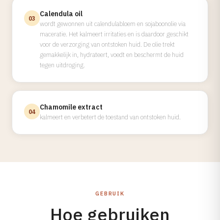
Calendula oil
03
wordt gewonnen uit calendulabloem en sojaboonolie via
maceratie. Het kalmeert irritaties en is daardoor geschikt
voor de verzorging van ontstoken huid. De olie trekt
gemakkelijk in, hydrateert, voedt en beschermt de huid
tegen uitdroging.
Chamomile extract
04
kalmeert en verbetert de toestand van ontstoken huid.
GEBRUIK
Hoe gebruiken