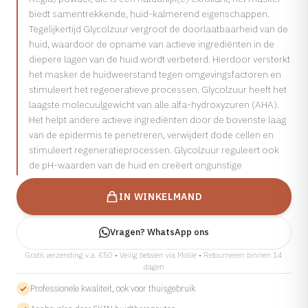
biedt samentrekkende, huid-kalmerend eigenschappen.
Cosmelan
Tegelijkertijd Glycolzuur vergroot de doorlaatbaarheid van de
Bekijk alle aandoeningen →
Dermamelan Intimate
huid, waardoor de opname van actieve ingrediënten in de
diepere lagen van de huid wordt verbeterd. Hierdoor versterkt
Milia Verwijderen
het masker de huidweerstand tegen omgevingsfactoren en
LASER, CRYO & APPARATUUR
stimuleert het regeneratieve processen. Glycolzuur heeft het
Fotona Laser
laagste molecuulgewicht van alle alfa-hydroxyzuren (AHA).
Het helpt andere actieve ingrediënten door de bovenste laag
IPL Behandeling
van de epidermis te penetreren, verwijdert dode cellen en
Fractionele Laser
stimuleert regeneratieprocessen. Glycolzuur reguleert ook
de pH-waarden van de huid en creëert ongunstige
Laser Behandeling
LED Lichttherapie
IN WINKELMAND
Ontharen
Coagulatie
Vragen? WhatsApp ons
Cryo Therapie
Gratis verzending v.a. €50 • Veilig betalen via Mollie • Retourneren binnen 14
dagen
Professionele kwaliteit, ook voor thuisgebruik
Bekijk alle behandelingen →