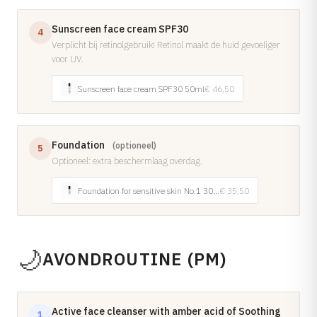
Tarieven →
Sunscreen face cream SPF30
4
Verplicht bij retinolgebruik! Retinol maakt de huid gevoeliger
voor UV.
Sunscreen face cream SPF30 50ml
€ 46,50
Foundation
(optioneel)
5
Optioneel: extra beschermlaag overdag.
Foundation for sensitive skin No.1 30ml
€ 35,50
🌙
AVONDROUTINE (PM)
Active face cleanser with amber acid of Soothing
1