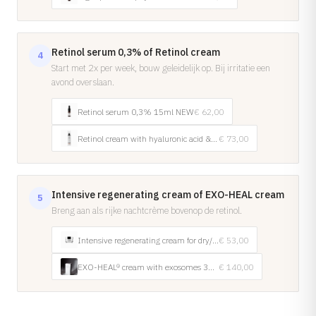
Retinol serum 0,3% of Retinol cream
4
Start met 2x per week, bouw geleidelijk op. Bij irritatie een
avond overslaan.
Retinol serum 0,3% 15ml NEW
€ 62,00
Retinol cream with hyaluronic acid & peptides 50ml NEW
€ 73,00
Intensive regenerating cream of EXO-HEAL cream
5
Breng aan als rijke nachtcrème bovenop de retinol.
Intensive regenerating cream for dry/sensitive skin 50ml
€ 53,00
EXO-HEAL® cream with exosomes 30ml NEW
€ 140,00