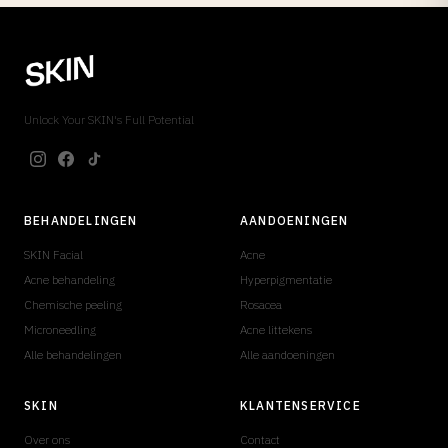
Unlock Your SKIN's Full Potential
BEHANDELINGEN
AANDOENINGEN
SKIN Facial
Acne
Acne behandeling
Hyperpigmentatie
Chemische peeling
Rosacea
Microneedling
Acne littekens
Alle behandelingen
Alle aandoeningen
SKIN
KLANTENSERVICE
Over ons
Contact