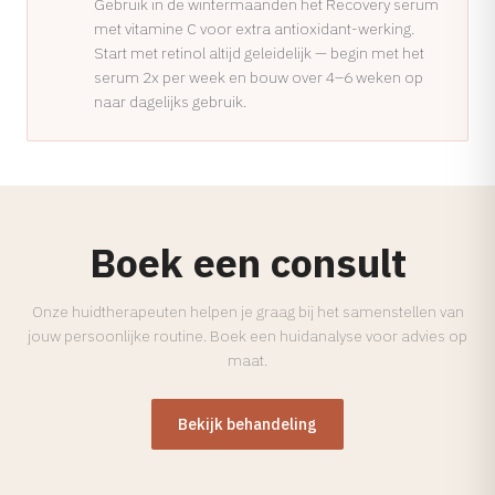
Gebruik in de wintermaanden het Recovery serum
met vitamine C voor extra antioxidant-werking.
Start met retinol altijd geleidelijk — begin met het
serum 2x per week en bouw over 4–6 weken op
naar dagelijks gebruik.
Boek een consult
Onze huidtherapeuten helpen je graag bij het samenstellen van
jouw persoonlijke routine. Boek een huidanalyse voor advies op
maat.
Bekijk behandeling