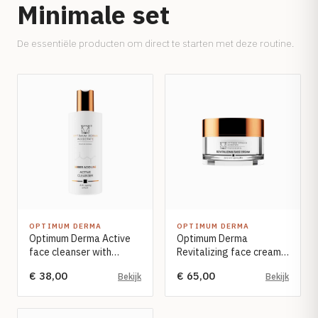
Minimale set
De essentiële producten om direct te starten met deze routine.
OPTIMUM DERMA
OPTIMUM DERMA
Optimum Derma Active
Optimum Derma
face cleanser with
Revitalizing face cream
amber acid 200ml
30+ with amber acid and
€ 38,00
€ 65,00
Bekijk
Bekijk
collagen 50ml