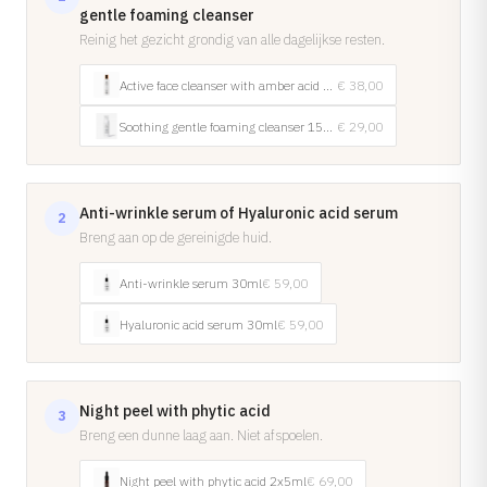
gentle foaming cleanser
Reinig het gezicht grondig van alle dagelijkse resten.
Active face cleanser with amber acid 200ml
€ 38,00
Soothing gentle foaming cleanser 150ml
€ 29,00
Anti-wrinkle serum of Hyaluronic acid serum
2
Breng aan op de gereinigde huid.
Anti-wrinkle serum 30ml
€ 59,00
Hyaluronic acid serum 30ml
€ 59,00
Night peel with phytic acid
3
Breng een dunne laag aan. Niet afspoelen.
Night peel with phytic acid 2x5ml
€ 69,00