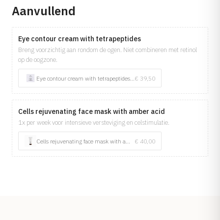
Aanvullend
Eye contour cream with tetrapeptides
Breng voorzichtig aan rondom de ogen. Niet combineren met retinol
op de oogzone.
Eye contour cream with tetrapeptides 15ml
€ 39,50
Cells rejuvenating face mask with amber acid
1x per week voor intensieve versteviging en celstimulatie.
Cells rejuvenating face mask with amber acid 50ml
€ 40,00