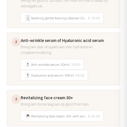
Reinig het gezicht zachtjes. De milde formule is ideaal bij
retinolgebruik.
Cosmelan
Bekijk alle aandoeningen →
Dermamelan Intimate
Soothing gentle foaming cleanser 150ml
€ 29,00
Milia Verwijderen
LASER, CRYO & APPARATUUR
Anti-wrinkle serum of Hyaluronic acid serum
2
Fotona Laser
Breng een paar druppels aan voor hydratatie en
IPL Behandeling
rimpelvermindering.
Fractionele Laser
Anti-wrinkle serum 30ml
€ 59,00
Laser Behandeling
Hyaluronic acid serum 30ml
€ 59,00
LED Lichttherapie
Ontharen
Coagulatie
Revitalizing face cream 30+
3
Breng een dunne laag aan op gezicht en hals.
Cryo Therapie
Revitalizing face cream 30+ with amber acid and collagen 50ml
€ 65,00
Bekijk alle behandelingen →