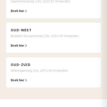
Haarlemmerstraat 140, 1013 EZ Amsterdam
Tarieven →
Boek hier
OUD-WEST
Bosboom Toussaintstraat 22h, 1054 AR Amsterdam
Boek hier
OUD-ZUID
Willemsparkweg 156, 1071 HS Amsterdam
Boek hier