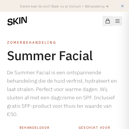
Eerste keer bij ons? Boek nu je Consult + Behandeling
→
ZOMERBEHANDELING
Summer Facial
Aandoeningen
De Summer Facial is een ontspannende
HUIDAANDOENING
behandeling die de huid verfrist, hydrateert en
Behandelingen
Acne
laat stralen. Perfect voor warme dagen. Wij
Acne Littekens
FACIALS
sluiten af met een dagcreme en SPF. Inclusief
Injectables
Hyperpigmentatie
Alle Facials
gratis SPF-product voor thuis ter waarde van
Atopisch Eczeem
Summer Treatments
€50.
Spierverslappers
Locaties
Rosacea
SKIN Facial
Fillers
BEHANDELDUUR
GESCHIKT VOOR
Roodheid & Vaatjes