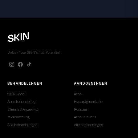
Unlock Your SKIN's Full Potential
BEHANDELINGEN
AANDOENINGEN
SKIN Facial
Acne
Acne behandeling
Hyperpigmentatie
Chemische peeling
Rosacea
Microneedling
Acne littekens
Alle behandelingen
Alle aandoeningen