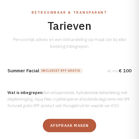
BETROUWBAAR & TRANSPARANT
Tarieven
Persoonlijk advies en een behandeling op maat zijn bij elke
boeking inbegrepen.
Summer Facial
€ 100
45 min
INCLUSIEF SPF GRATIS
Wat is inbegrepen:
Een ontspannende, hydraterende behandeling met
dieptereiniging, Aqua Peel, cryotherapie en afsluitende dagcreme met SPF.
Inclusief gratis SPF-product voor thuisgebruik ter waarde van €50.
AFSPRAAK MAKEN