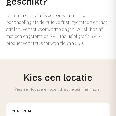
geschikt?
Cosmelan
Bekijk alle aandoeningen →
Dermamelan Intimate
De Summer Facial is een ontspannende
behandeling die de huid verfrist, hydrateert en laat
Milia Verwijderen
stralen. Perfect voor warme dagen. Wij sluiten af
LASER, CRYO & APPARATUUR
met een dagcreme en SPF. Inclusief gratis SPF-
Fotona Laser
product voor thuis ter waarde van €50.
IPL Behandeling
Fractionele Laser
Laser Behandeling
LED Lichttherapie
Kies een locatie
Ontharen
Coagulatie
Kies een locatie en boek direct je Summer Facial.
Cryo Therapie
Bekijk alle behandelingen →
CENTRUM