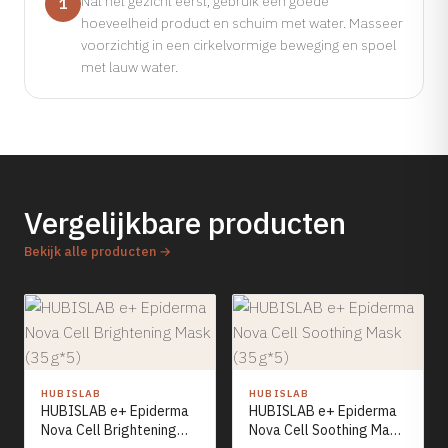
Nat het gezicht eerst, gebruik een goede
1
hoeveelheid product en schuim met water. Masseer
voorzichtig in een cirkelvormige beweging en spoel
met lauw water.
Vergelijkbare producten
Bekijk alle producten →
HUBISLAB
HUBISLAB
HUBISLAB e+ Epiderma
HUBISLAB e+ Epiderma
Nova Cell Brightening
Nova Cell Soothing Mask