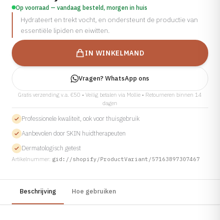
Op voorraad — vandaag besteld, morgen in huis
Cosmelan
Hydrateert en trekt vocht, en ondersteunt de productie van
Bekijk alle aandoeningen →
Dermamelan Intimate
essentiële lipiden en eiwitten.
Milia Verwijderen
IN WINKELMAND
LASER, CRYO & APPARATUUR
Fotona Laser
Vragen? WhatsApp ons
IPL Behandeling
Gratis verzending v.a. €50 • Veilig betalen via Mollie • Retourneren binnen 14
dagen
Fractionele Laser
Professionele kwaliteit, ook voor thuisgebruik
Laser Behandeling
Aanbevolen door SKIN huidtherapeuten
LED Lichttherapie
Dermatologisch getest
Ontharen
Artikelnummer:
gid://shopify/ProductVariant/57163897307467
Coagulatie
Cryo Therapie
Beschrijving
Hoe gebruiken
Bekijk alle behandelingen →