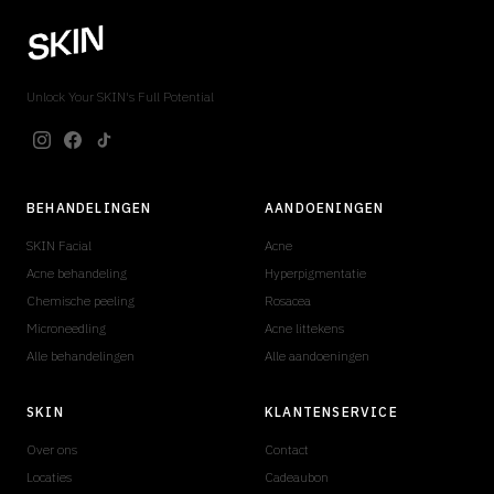
Unlock Your SKIN's Full Potential
BEHANDELINGEN
AANDOENINGEN
SKIN Facial
Acne
Acne behandeling
Hyperpigmentatie
Chemische peeling
Rosacea
Microneedling
Acne littekens
Alle behandelingen
Alle aandoeningen
SKIN
KLANTENSERVICE
Over ons
Contact
Locaties
Cadeaubon