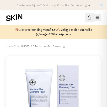
Eerste keer bij ons? Boek nu je Consult + Behandeling
→
Gratis verzending vanaf €50
Veilig betalen via Mollie
Vragen? WhatsApp ons
Home
›
Shop
›
HUBISLAB Moisture Max Cleansing Foam
Aandoeningen
HUIDAANDOENING
Behandelingen
Acne
Acne Littekens
FACIALS
Injectables
Hyperpigmentatie
Alle Facials
Atopisch Eczeem
Summer Treatments
Spierverslappers
Locaties
Rosacea
SKIN Facial
Fillers
Roodheid & Vaatjes