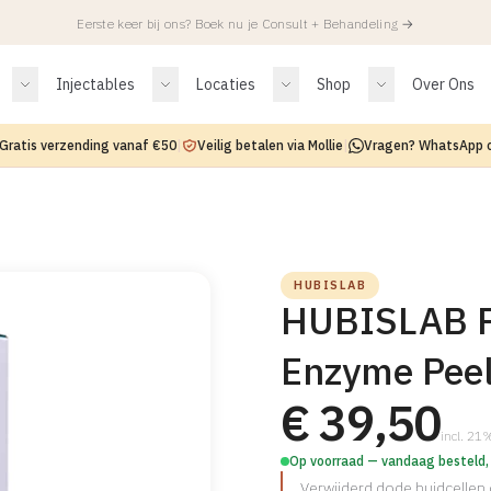
Eerste keer bij ons? Boek nu je Consult + Behandeling
→
Injectables
Locaties
Shop
Over Ons
Gratis verzending vanaf €50
|
Veilig betalen via Mollie
|
Vragen? WhatsApp 
HUBISLAB
HUBISLAB P
Enzyme Pee
€ 39,50
incl. 2
Op voorraad — vandaag besteld,
Verwijderd dode huidcellen 