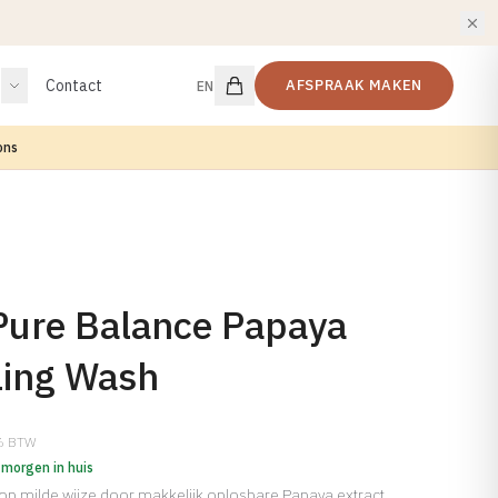
Contact
AFSPRAAK MAKEN
EN
ons
ure Balance Papaya
ling Wash
1% BTW
 morgen in huis
op milde wijze door makkelijk oplosbare Papaya extract.