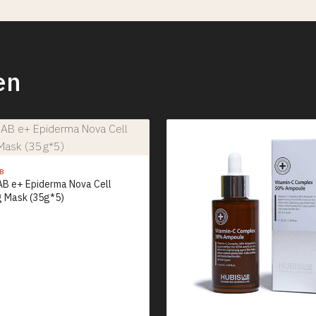
en
AB
B e+ Epiderma Nova Cell
g Mask (35g*5)