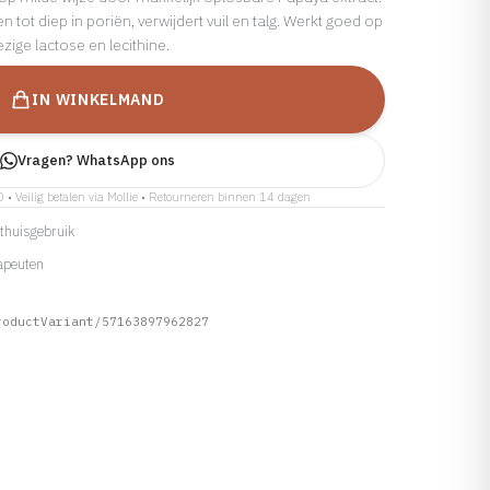
tot diep in poriën, verwijdert vuil en talg. Werkt goed op
ige lactose en lecithine.
IN WINKELMAND
Vragen? WhatsApp ons
0 • Veilig betalen via Mollie • Retourneren binnen 14 dagen
r thuisgebruik
apeuten
roductVariant/57163897962827