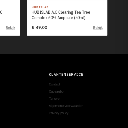
HUBISLAB
-C
HUBISLAB A.C Clearing Tea Tree
Complex 60% Ampoule (50ml)
€ 49,00
Bekijk
Bekijk
KLANTENSERVICE
Contact
Cadeaubon
Tarieven
Algemene voorwaarden
Privacy policy