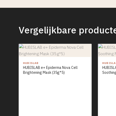
Vergelijkbare product
HUBISLAB
HUBISL
HUBISLAB e+ Epiderma Nova Cell
HUBISLA
Brightening Mask (35g*5)
Soothin