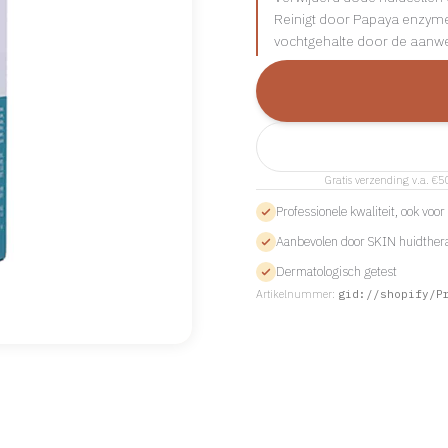
Reinigt door Papaya enzymen 
vochtgehalte door de aanwez
Gratis verzending v.a. €5
Professionele kwaliteit, ook voo
Aanbevolen door SKIN huidther
Dermatologisch getest
Artikelnummer:
gid://shopify/P