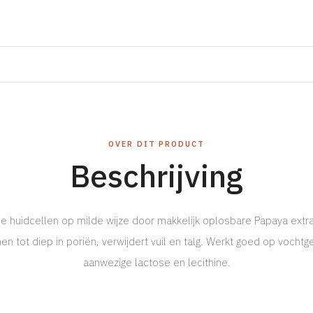
OVER DIT PRODUCT
Beschrijving
e huidcellen op milde wijze door makkelijk oplosbare Papaya extrac
n tot diep in poriën, verwijdert vuil en talg. Werkt goed op vochtg
aanwezige lactose en lecithine.