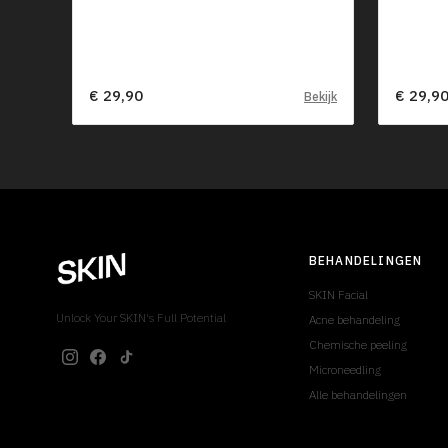
€ 29,90
€ 29,9
Bekijk
BEHANDELINGEN
SKIN Facial
Unlock Your SKIN's Full Potential
Acne behandeling
Chemische peeling
Microneedling
Alle behandelingen