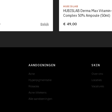
HUBISLAB
HUBISLAB Derma Max Vitamin
Complex 50% Ampoule (50ml)
0
€ 49,00
Bekijk
AANDOENINGEN
SKIN
Acne
Over ons
Hyperpigmentatie
Locaties
Rosacea
Vacatures
Acne littekens
Alle aandoeningen