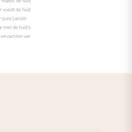
d makes de huid
er voedt de huid
y-pure Lanolin
ar met de huid's
 verzachten van