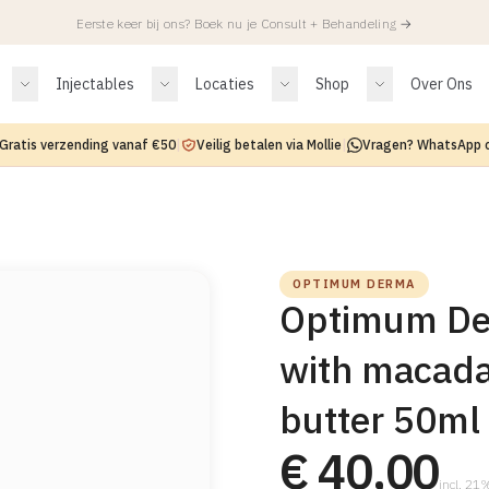
Eerste keer bij ons? Boek nu je Consult + Behandeling
→
Injectables
Locaties
Shop
Over Ons
Gratis verzending vanaf €50
|
Veilig betalen via Mollie
|
Vragen? WhatsApp 
OPTIMUM DERMA
Optimum De
with macada
butter 50ml
€ 40,00
incl. 2