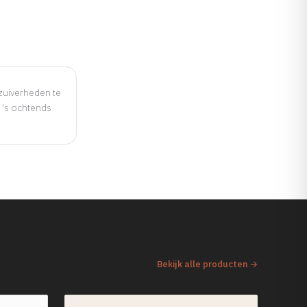
zuiverheden te
 's ochtends
Bekijk alle producten →