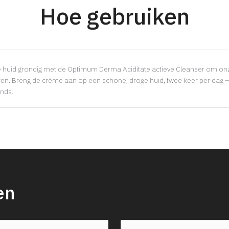
Hoe gebruiken
e huid grondig met de Optimum Derma Aciditate actieve Cleanser om on
ren. Breng de crème aan op een schone, droge huid, twee keer per dag –
onds.
en