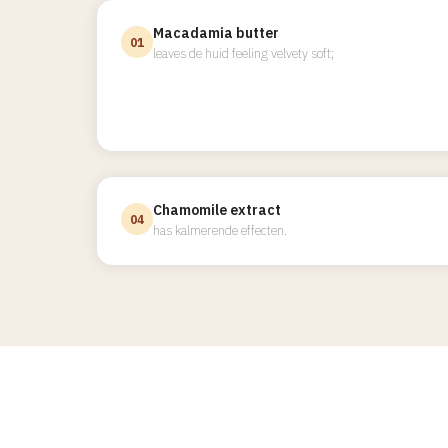
Macadamia butter
01
leaves de huid feeling velvety soft;
Chamomile extract
04
has kalmerende effecten.