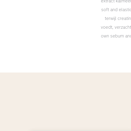
extract kalmee
soft and elasti
terwijl creat
voedt, verzacht
own sebum and 