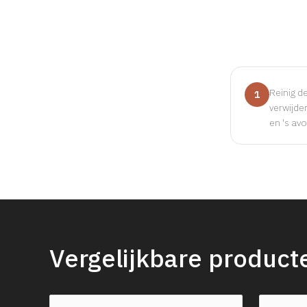
Reinig d
1
verwijde
en 's av
Vergelijkbare product