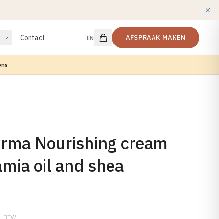
Contact
AFSPRAAK MAKEN
EN
ons
rma Nourishing cream
mia oil and shea
1% BTW