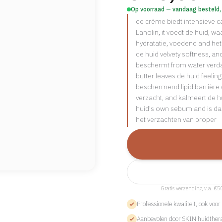
Op voorraad — vandaag besteld,
de crème biedt intensieve c
Lanolin, it voedt de huid, wa
hydratatie, voedend and he
de huid velvety softness, a
beschermt from water verda
butter leaves de huid feeling
beschermend lipid barrière 
verzacht, and kalmeert de hu
huid's own sebum and is da
het verzachten van proper
Gratis verzending v.a. €5
Professionele kwaliteit, ook voo
Aanbevolen door SKIN huidther