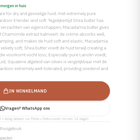
 morgen in huis
are for dry and gevoelige huid. met extremely pure
ardoor it tender and soft. Tegelijkertijd Shea butter has
t verzachten van eigenschappen, Macadamia butter gives
nd Chamomile extract kalmeert. de crème absorbs well,
mping, and makes de huid soft and elastic. Macadamia
 velvety soft; Shea butter voedt de huid terwijl creating a
die voorkomt vocht loss; Especially-pure Lanolin voedt,
id; Squalene afgeleid van olives is vergelijkbaar met de
ardoor extremely well-tolerated, providing voedend and
IN WINKELMAND
Vragen? WhatsApp ons
0 • Veilig betalen via Mollie • Retourneren binnen 14 dagen
r thuisgebruik
apeuten