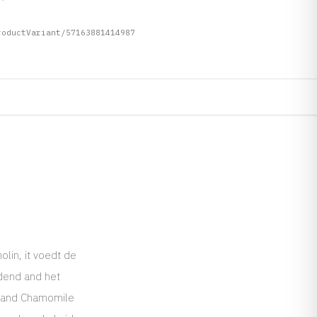
roductVariant/57163881414987
lin, it voedt de
edend and het
, and Chamomile