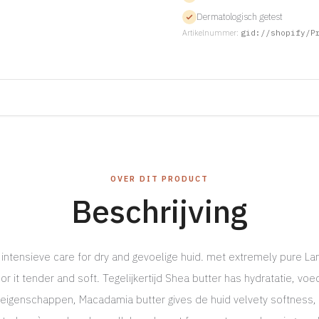
Dermatologisch getest
Artikelnummer:
gid://shopify/P
OVER DIT PRODUCT
Beschrijving
intensieve care for dry and gevoelige huid. met extremely pure Lano
or it tender and soft. Tegelijkertijd Shea butter has hydratatie, vo
 eigenschappen, Macadamia butter gives de huid velvety softness