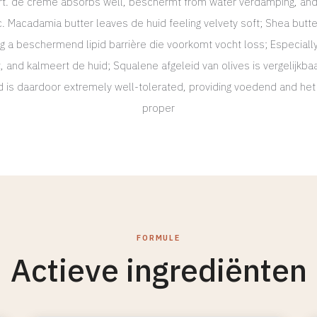
rt. de crème absorbs well, beschermt from water verdamping, an
c. Macadamia butter leaves de huid feeling velvety soft; Shea butt
ing a beschermend lipid barrière die voorkomt vocht loss; Especiall
, and kalmeert de huid; Squalene afgeleid van olives is vergelijkba
is daardoor extremely well-tolerated, providing voedend and het
proper
FORMULE
Actieve ingrediënten