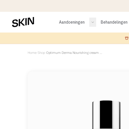
Aandoeningen
Behandelingen
Home
›
Shop
›
Optimum Derma Nourishing cream with macadamia oil and shea butter 50ml