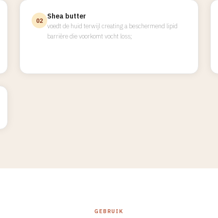
Shea butter
02
voedt de huid terwijl creating a beschermend lipid
barrière die voorkomt vocht loss;
GEBRUIK