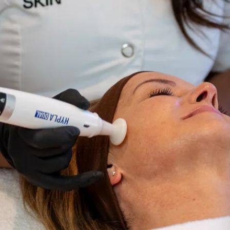
Cosmelan
Bekijk alle aandoeningen →
Dermamelan Intimate
Milia Verwijderen
LASER, CRYO & APPARATUUR
Fotona Laser
IPL Behandeling
Fractionele Laser
Laser Behandeling
LED Lichttherapie
Ontharen
Coagulatie
Cryo Therapie
Bekijk alle behandelingen →