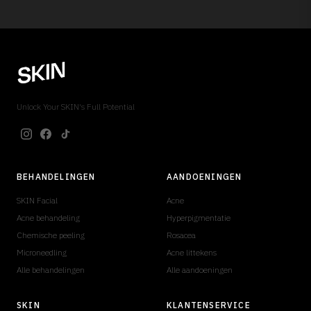
Unlock Your SKIN's Full Potential
BEHANDELINGEN
AANDOENINGEN
SKIN Facial
Acne
Acne behandeling
Hyperpigmentatie
Chemische peeling
Rosacea
Microneedling
Acne littekens
Alle behandelingen
Alle aandoeningen
SKIN
KLANTENSERVICE