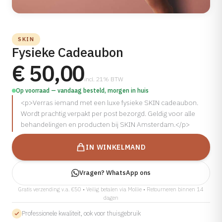
Carbon Laser Facial
Lipfillers
SKIN Centrum
Shop
Aqua Peel
HUIDPROBLEEM
Skinboosters
SKIN Oud-Zuid
Huidveroudering
Men Facial
SKIN
SKIN Oud-West
Webshop
Grove Poriën
Fysieke Cadeaubon
Plason Facial
Over Ons
SKIN Den Haag
Skincare Routines
Mee-eters
€ 50,00
Nanoneedling Facial
Cadeaubon
Doffe Huid
Acne Behandeling
Over SKIN
incl. 21% BTW
Op voorraad — vandaag besteld, morgen in huis
Vochtarme Huid
Rug Acne
Tarieven
<p>Verras iemand met een luxe fysieke SKIN cadeaubon.
Milia
Consult + Behandeling
Vacatures
Wordt prachtig verpakt per post bezorgd. Geldig voor alle
Ongewenste Haargroei
behandelingen en producten bij SKIN Amsterdam.</p>
Consult Producten
HUIDTYPES
HUIDVERBETERING
IN WINKELMAND
Normale Huid
Chemische Peeling
Droge Huid
PRX-T33
Vragen? WhatsApp ons
Gecombineerde Huid
Microneedling
Gratis verzending v.a. €50 • Veilig betalen via Mollie • Retourneren binnen 14
dagen
Vette Huid
Microneedling met Exosomes
Professionele kwaliteit, ook voor thuisgebruik
Gevoelige Huid
Microneedling met Polynucleotiden