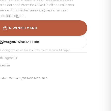
rhelderende vitamine C. Ook in dit serum is een
erende ingrediënten aanwezig die samen een
 de huid leggen.
IN WINKELMAND
Vragen? WhatsApp ons
0 • Veilig betalen via Mollie • Retourneren binnen 14 dagen
r thuisgebruik
apeuten
roductVariant/57163894751563