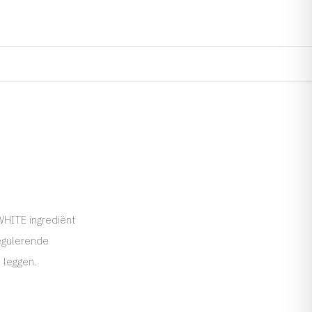
HITE ingrediënt
egulerende
 leggen.