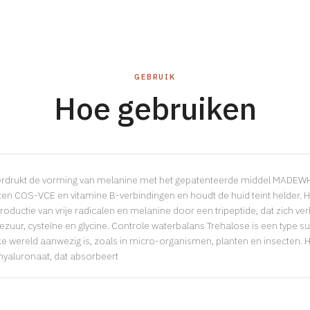
GEBRUIK
Hoe gebruiken
rdrukt de vorming van melanine met het gepatenteerde middel MADEWH
aten COS-VCE en vitamine B-verbindingen en houdt de huid teint helder. 
roductie van vrije radicalen en melanine door een tripeptide, dat zich ve
ezuur, cysteïne en glycine. Controle waterbalans Trehalose is een type su
jke wereld aanwezig is, zoals in micro-organismen, planten en insecten. 
hyaluronaat, dat absorbeert