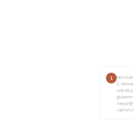
Het onde
1
C, deriv
ook de p
glutamin
natuurli
natrium 