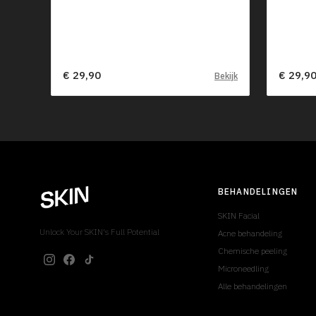
€ 29,90
€ 29,9
Bekijk
BEHANDELINGEN
SKIN Facial
Unlock Your SKIN's Full Potential
Acne behandeling
Chemische peeling
Microneedling
Alle behandelingen