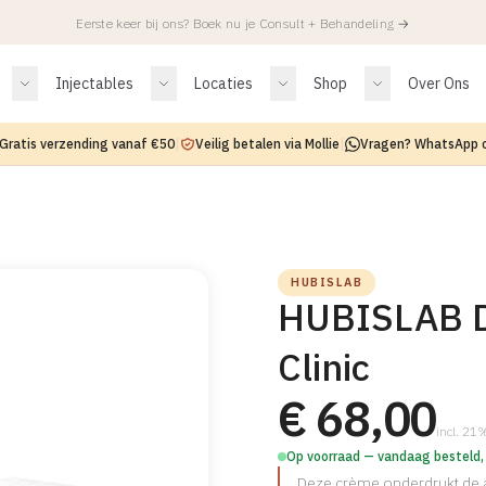
Eerste keer bij ons? Boek nu je Consult + Behandeling
→
Injectables
Locaties
Shop
Over Ons
Gratis verzending vanaf €50
|
Veilig betalen via Mollie
|
Vragen? WhatsApp 
HUBISLAB
HUBISLAB D
Clinic
€ 68,00
incl. 2
Op voorraad — vandaag besteld,
Deze crème onderdrukt de 