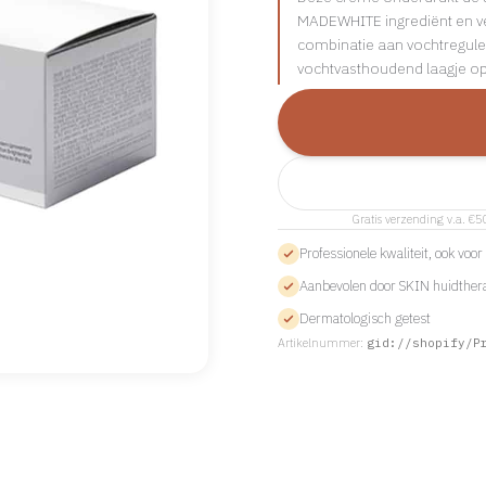
MADEWHITE ingrediënt en ve
combinatie aan vochtregul
vochtvasthoudend laagje op
Gratis verzending v.a. €5
Professionele kwaliteit, ook voo
Aanbevolen door SKIN huidther
Dermatologisch getest
Artikelnummer:
gid://shopify/P