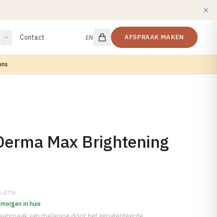
Contact
AFSPRAAK MAKEN
EN
ons
erma Max Brightening
1% BTW
 morgen in huis
aanmaak van melanine door het gepatenteerde