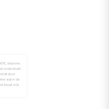
ITE, vitamine
Het onderdrukt
rbindt door
iker wat in de
Het bevat ook