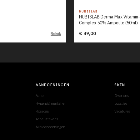
HUBISLAB
HUBISLAB Derma Max Vitamin
Complex 50% Ampoule (50ml)
0
€ 49,00
Bekijk
AANDOENINGEN
SKIN
Acne
Over ons
Hyperpigmentatie
Locaties
Rosacea
Vacatures
Acne littekens
Alle aandoeningen