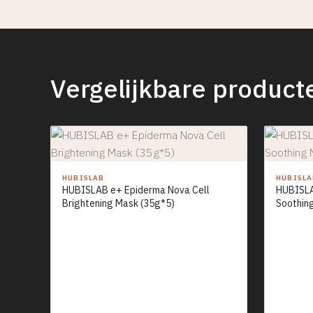
Vergelijkbare product
HUBISLAB
HUBISL
HUBISLAB e+ Epiderma Nova Cell
HUBISLA
Brightening Mask (35g*5)
Soothin