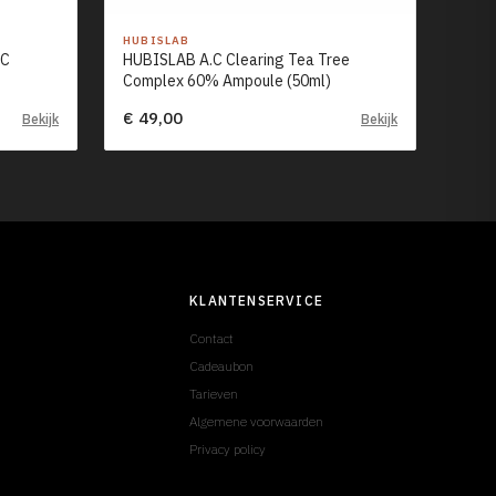
HUBISLAB
-C
HUBISLAB A.C Clearing Tea Tree
Complex 60% Ampoule (50ml)
€ 49,00
Bekijk
Bekijk
KLANTENSERVICE
Contact
Cadeaubon
Tarieven
Algemene voorwaarden
Privacy policy