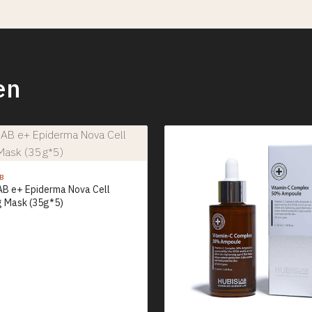
en
AB
B e+ Epiderma Nova Cell
g Mask (35g*5)