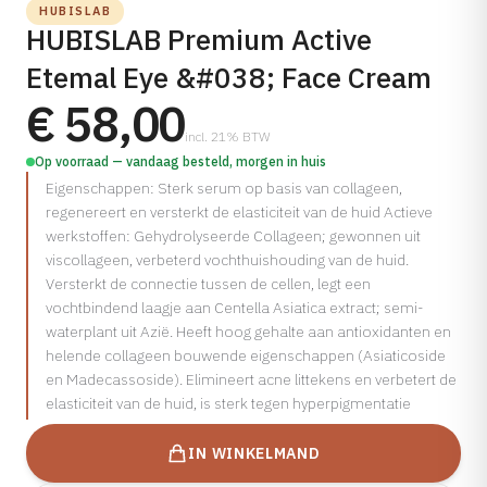
HUBISLAB
Cosmelan
HUBISLAB Premium Active
Bekijk alle aandoeningen →
Dermamelan Intimate
Etemal Eye &#038; Face Cream
Milia Verwijderen
€ 58,00
LASER, CRYO & APPARATUUR
incl. 21% BTW
Op voorraad — vandaag besteld, morgen in huis
Fotona Laser
Eigenschappen: Sterk serum op basis van collageen,
IPL Behandeling
regenereert en versterkt de elasticiteit van de huid Actieve
Fractionele Laser
werkstoffen: Gehydrolyseerde Collageen; gewonnen uit
viscollageen, verbeterd vochthuishouding van de huid.
Laser Behandeling
Versterkt de connectie tussen de cellen, legt een
LED Lichttherapie
vochtbindend laagje aan Centella Asiatica extract; semi-
waterplant uit Azië. Heeft hoog gehalte aan antioxidanten en
Ontharen
helende collageen bouwende eigenschappen (Asiaticoside
Coagulatie
en Madecassoside). Elimineert acne littekens en verbetert de
Cryo Therapie
elasticiteit van de huid, is sterk tegen hyperpigmentatie
IN WINKELMAND
Bekijk alle behandelingen →