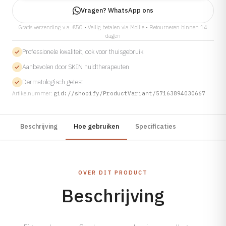
Tarieven →
Vragen? WhatsApp ons
Gratis verzending v.a. €50 • Veilig betalen via Mollie • Retourneren binnen 14
dagen
Professionele kwaliteit, ook voor thuisgebruik
Aanbevolen door SKIN huidtherapeuten
Dermatologisch getest
Artikelnummer:
gid://shopify/ProductVariant/57163894030667
Beschrijving
Hoe gebruiken
Specificaties
OVER DIT PRODUCT
Beschrijving