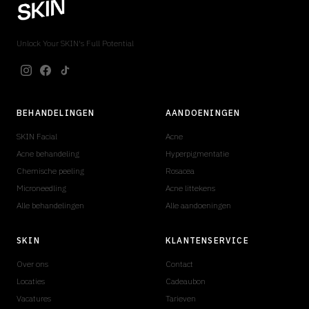
Unlock Your SKIN's Full Potential
BEHANDELINGEN
AANDOENINGEN
SKIN Facial
Acne
Acne behandeling
Hyperpigmentatie
Chemische peeling
Rosacea
Microneedling
Acne littekens
Alle behandelingen
Alle aandoeningen
SKIN
KLANTENSERVICE
Over ons
Contact
Locaties
Cadeaubon
Vacatures
Tarieven