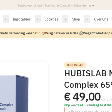
Eerste keer bij ons? Boek nu je Consult + Behandeling
→
Injectables
Locaties
Shop
Over Ons
Gratis verzending vanaf €50
|
Veilig betalen via Mollie
|
Vragen? WhatsApp 
HUBISLAB
HUBISLAB M
Complex 65
€ 49,00
incl. 2
Op voorraad — vandaag besteld,
– For professionals only –