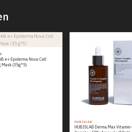
en
AB
B e+ Epiderma Nova Cell
g Mask (35g*5)
HUBISLAB
HUBISLAB Derma Max Vitamin