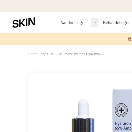
Aandoeningen
Behandelingen
Home
›
Shop
›
HUBISLAB Moisture Max Hyaluron Complex 65% Ampoule (50ml)