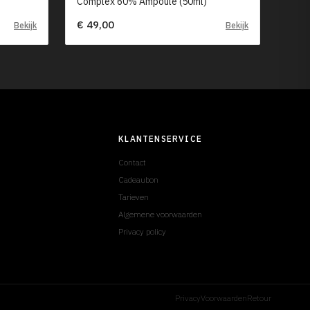
Complex 60% Ampoule (50ml)
€ 49,00
Bekijk
Bekijk
KLANTENSERVICE
Contact
Cadeaubon
Tarieven
Algemene voorwaarden
Privacy policy
Privacy
Voorwaarden
Retour