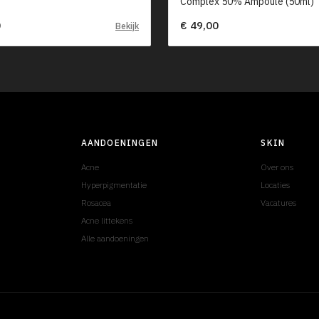
Complex 50% Ampoule (50ml)
0
€ 49,00
Bekijk
AANDOENINGEN
SKIN
Acne
Over ons
Hyperpigmentatie
Locaties
Rosacea
Vacatures
Acne littekens
Alle aandoeningen