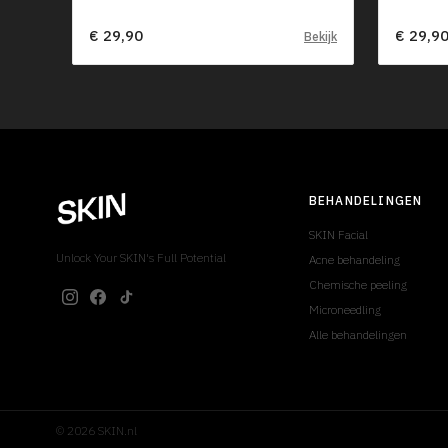
€ 29,90
€ 29,9
Bekijk
BEHANDELINGEN
SKIN Facial
Unlock Your SKIN's Full Potential
Acne behandeling
Chemische peeling
Microneedling
Alle behandelingen
© 2026 SKIN.nl