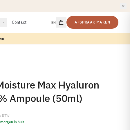
Contact
AFSPRAAK MAKEN
EN
ons
oisture Max Hyaluron
% Ampoule (50ml)
1% BTW
 morgen in huis