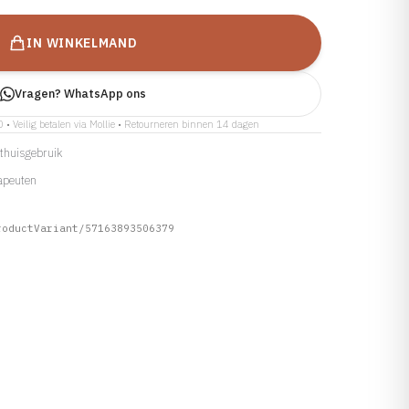
IN WINKELMAND
Vragen? WhatsApp ons
0 • Veilig betalen via Mollie • Retourneren binnen 14 dagen
r thuisgebruik
apeuten
roductVariant/57163893506379