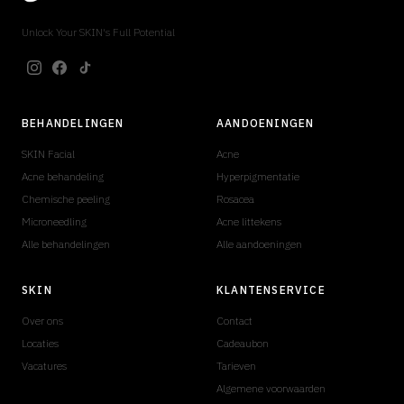
Unlock Your SKIN's Full Potential
BEHANDELINGEN
AANDOENINGEN
SKIN Facial
Acne
Acne behandeling
Hyperpigmentatie
Chemische peeling
Rosacea
Microneedling
Acne littekens
Alle behandelingen
Alle aandoeningen
SKIN
KLANTENSERVICE
Over ons
Contact
Locaties
Cadeaubon
Vacatures
Tarieven
Algemene voorwaarden