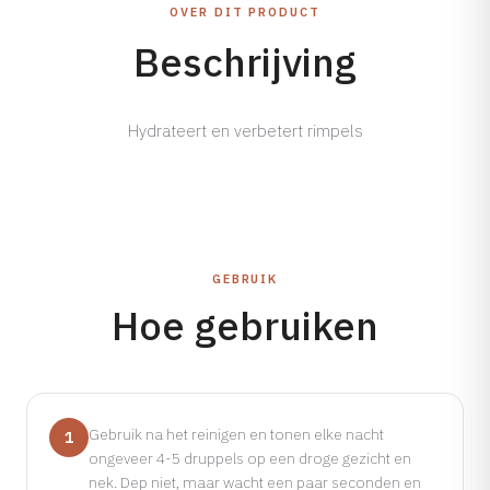
Tarieven →
OVER DIT PRODUCT
Beschrijving
Hydrateert en verbetert rimpels
GEBRUIK
Hoe gebruiken
Gebruik na het reinigen en tonen elke nacht
1
ongeveer 4-5 druppels op een droge gezicht en
nek. Dep niet, maar wacht een paar seconden en