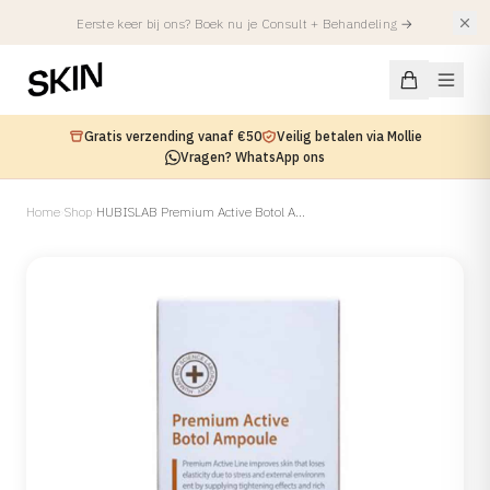
Eerste keer bij ons? Boek nu je Consult + Behandeling
→
Gratis verzending vanaf €50
Veilig betalen via Mollie
Vragen? WhatsApp ons
Home
›
Shop
›
HUBISLAB Premium Active Botol Ampoule
Aandoeningen
HUIDAANDOENING
Behandelingen
Acne
Acne Littekens
FACIALS
Injectables
Hyperpigmentatie
Alle Facials
Atopisch Eczeem
Summer Treatments
Spierverslappers
Locaties
Rosacea
SKIN Facial
Fillers
Roodheid & Vaatjes