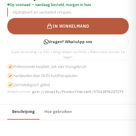
Op voorraad — vandaag besteld, morgen in huis
Cosmelan
Hydrateert en verbetert rimpels
Bekijk alle aandoeningen →
Dermamelan Intimate
IN WINKELMAND
Milia Verwijderen
LASER, CRYO & APPARATUUR
Vragen? WhatsApp ons
Fotona Laser
Gratis verzending v.a. €50 • Veilig betalen via Mollie • Retourneren binnen 14
IPL Behandeling
dagen
Fractionele Laser
Professionele kwaliteit, ook voor thuisgebruik
Laser Behandeling
Aanbevolen door SKIN huidtherapeuten
LED Lichttherapie
Dermatologisch getest
Artikelnummer:
gid://shopify/ProductVariant/57163894227275
Ontharen
Coagulatie
Beschrijving
Hoe gebruiken
Cryo Therapie
Bekijk alle behandelingen →