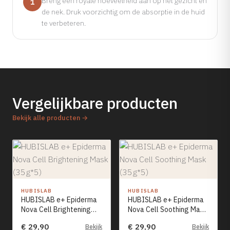
Breng een royale hoeveelheid aan op het gezicht en
1
de nek. Druk voorzichtig om de absorptie in de huid
te verbeteren.
Vergelijkbare producten
Bekijk alle producten →
HUBISLAB
HUBISLAB
HUBISLAB e+ Epiderma
HUBISLAB e+ Epiderma
Nova Cell Brightening
Nova Cell Soothing Mask
Mask (35g*5)
(35g*5)
€ 29,90
€ 29,90
Bekijk
Bekijk