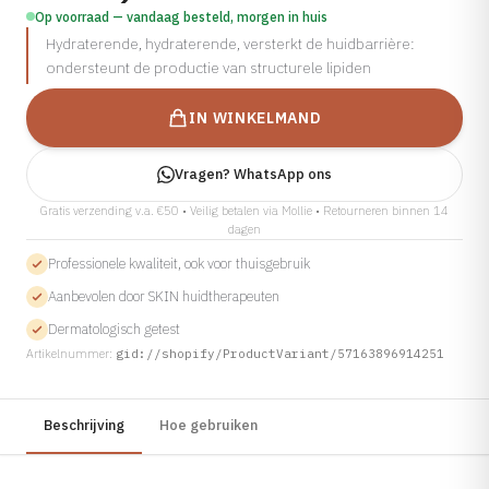
Op voorraad — vandaag besteld, morgen in huis
Cosmelan
Hydraterende, hydraterende, versterkt de huidbarrière:
Bekijk alle aandoeningen →
Dermamelan Intimate
ondersteunt de productie van structurele lipiden
Milia Verwijderen
IN WINKELMAND
LASER, CRYO & APPARATUUR
Fotona Laser
Vragen? WhatsApp ons
IPL Behandeling
Gratis verzending v.a. €50 • Veilig betalen via Mollie • Retourneren binnen 14
dagen
Fractionele Laser
Professionele kwaliteit, ook voor thuisgebruik
Laser Behandeling
Aanbevolen door SKIN huidtherapeuten
LED Lichttherapie
Dermatologisch getest
Ontharen
Artikelnummer:
gid://shopify/ProductVariant/57163896914251
Coagulatie
Cryo Therapie
Beschrijving
Hoe gebruiken
Bekijk alle behandelingen →