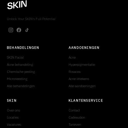
Unlock Your SKIN's Full Potential
BEHANDELINGEN
AANDOENINGEN
SKIN Facial
Acne
Acne behandeling
Hyperpigmentatie
Chemische peeling
Rosacea
Microneedling
Acne littekens
Alle behandelingen
Alle aandoeningen
SKIN
KLANTENSERVICE
Over ons
Contact
Locaties
Cadeaubon
Vacatures
Tarieven